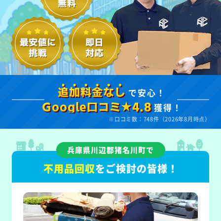
で安心！
追加料金なし
獲得！
Google口コミ★4.8
※口コミ数：748件（2026年8月時点）
兵庫県川辺郡猪名川町で
不用品回収
をご検討の皆様！