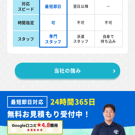
対応
最短即日
翌日以降
－
スピード
時間指定
可
不可
不可
専門
派遣
自身で
スタッフ
スタッフ
スタッフ
持ち込み
当社の強み
24時間365日
最短即日対応
無料お見積もり受付中！
★4.8
Google口コミ
獲得