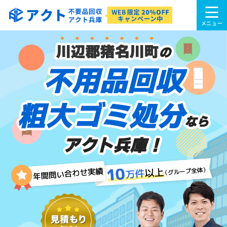
川辺郡猪名川町
の
不用品回収
粗大ゴミ処分
なら
アクト兵庫！