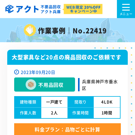
作業事例｜No.22419
大型家具など20点の廃品回収のご依頼です
2023年09月20日
兵庫県神戸市垂水
不用品回収
区
建物種類
一戸建て
間取り
4LDK
作業人数
2人
作業時間
1時間
料金プラン：品物ごとに計算