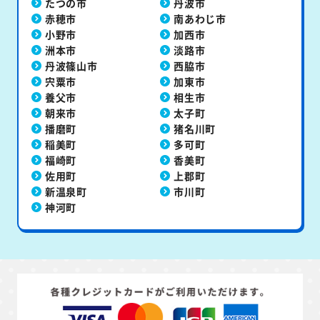
たつの市
丹波市
赤穂市
南あわじ市
小野市
加西市
洲本市
淡路市
丹波篠山市
西脇市
宍粟市
加東市
養父市
相生市
朝来市
太子町
播磨町
猪名川町
稲美町
多可町
福崎町
香美町
佐用町
上郡町
新温泉町
市川町
神河町