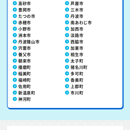
高砂市
芦屋市
豊岡市
三木市
たつの市
丹波市
赤穂市
南あわじ市
小野市
加西市
洲本市
淡路市
丹波篠山市
西脇市
宍粟市
加東市
養父市
相生市
朝来市
太子町
播磨町
猪名川町
稲美町
多可町
福崎町
香美町
佐用町
上郡町
新温泉町
市川町
神河町