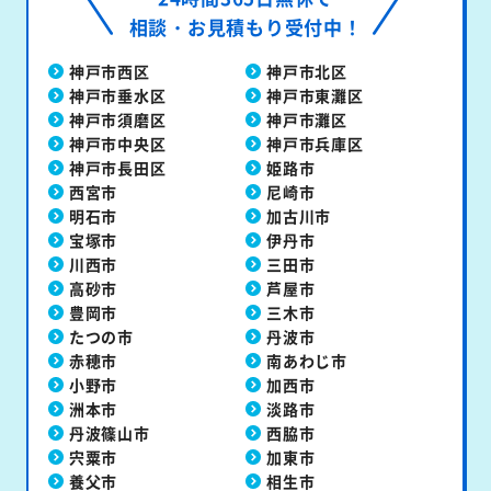
相談・お見積もり受付中！
神戸市西区
神戸市北区
神戸市垂水区
神戸市東灘区
神戸市須磨区
神戸市灘区
神戸市中央区
神戸市兵庫区
神戸市長田区
姫路市
西宮市
尼崎市
明石市
加古川市
宝塚市
伊丹市
川西市
三田市
高砂市
芦屋市
豊岡市
三木市
たつの市
丹波市
赤穂市
南あわじ市
小野市
加西市
洲本市
淡路市
丹波篠山市
西脇市
宍粟市
加東市
養父市
相生市