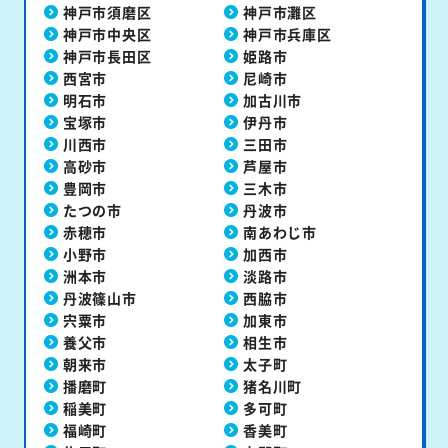
神戸市須磨区
神戸市灘区
神戸市中央区
神戸市兵庫区
神戸市長田区
姫路市
西宮市
尼崎市
明石市
加古川市
宝塚市
伊丹市
川西市
三田市
高砂市
芦屋市
豊岡市
三木市
たつの市
丹波市
赤穂市
南あわじ市
小野市
加西市
洲本市
淡路市
丹波篠山市
西脇市
宍粟市
加東市
養父市
相生市
朝来市
太子町
播磨町
猪名川町
稲美町
多可町
福崎町
香美町