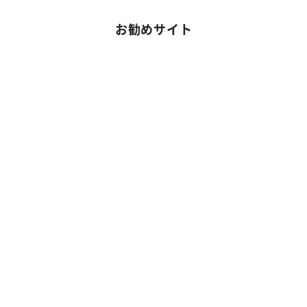
お勧めサイト
Copyright ©
兵庫・神戸の不用品回収・粗大ゴミ処分業者アクト
All Rights Reserved.