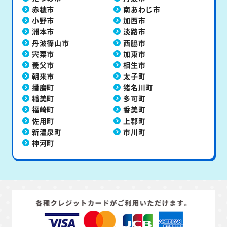
赤穂市
南あわじ市
小野市
加西市
洲本市
淡路市
丹波篠山市
西脇市
宍粟市
加東市
養父市
相生市
朝来市
太子町
播磨町
猪名川町
稲美町
多可町
福崎町
香美町
佐用町
上郡町
新温泉町
市川町
神河町