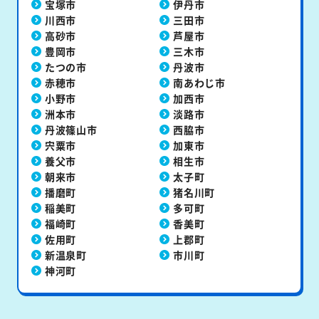
宝塚市
伊丹市
川西市
三田市
高砂市
芦屋市
豊岡市
三木市
たつの市
丹波市
赤穂市
南あわじ市
小野市
加西市
洲本市
淡路市
丹波篠山市
西脇市
宍粟市
加東市
養父市
相生市
朝来市
太子町
播磨町
猪名川町
稲美町
多可町
福崎町
香美町
佐用町
上郡町
新温泉町
市川町
神河町