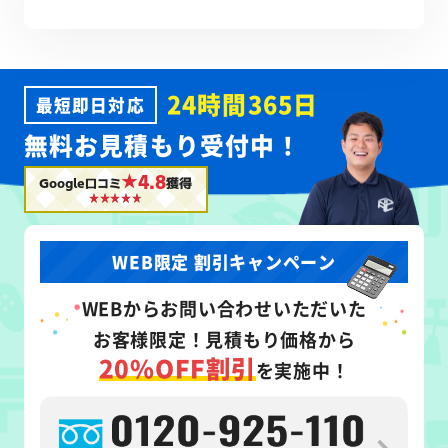
24時間365日
最短即日対応
無料お見積もり受付中！
★4.8
Google口コミ
獲得
WEB限定 割引キャンペーン
WEB
からお問い合わせいただいた
お客様限定！
見積もり価格から
20%OFF割引
を実施中！