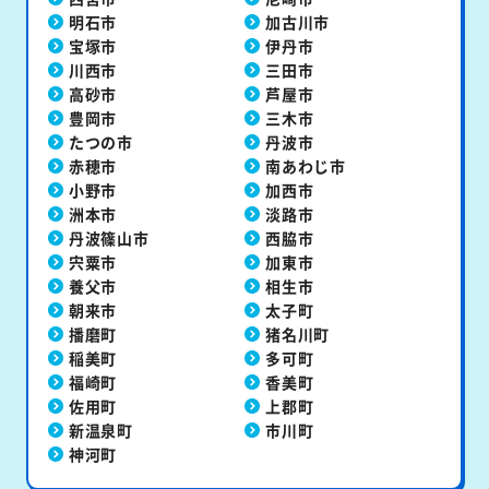
明石市
加古川市
宝塚市
伊丹市
川西市
三田市
高砂市
芦屋市
豊岡市
三木市
たつの市
丹波市
赤穂市
南あわじ市
小野市
加西市
洲本市
淡路市
丹波篠山市
西脇市
宍粟市
加東市
養父市
相生市
朝来市
太子町
播磨町
猪名川町
稲美町
多可町
福崎町
香美町
佐用町
上郡町
新温泉町
市川町
神河町