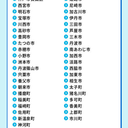
西宮市
尼崎市
明石市
加古川市
宝塚市
伊丹市
川西市
三田市
高砂市
芦屋市
豊岡市
三木市
たつの市
丹波市
赤穂市
南あわじ市
小野市
加西市
洲本市
淡路市
丹波篠山市
西脇市
宍粟市
加東市
養父市
相生市
朝来市
太子町
播磨町
猪名川町
稲美町
多可町
福崎町
香美町
佐用町
上郡町
新温泉町
市川町
神河町