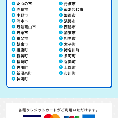
たつの市
丹波市
赤穂市
南あわじ市
小野市
加西市
洲本市
淡路市
丹波篠山市
西脇市
宍粟市
加東市
養父市
相生市
朝来市
太子町
播磨町
猪名川町
稲美町
多可町
福崎町
香美町
佐用町
上郡町
新温泉町
市川町
神河町