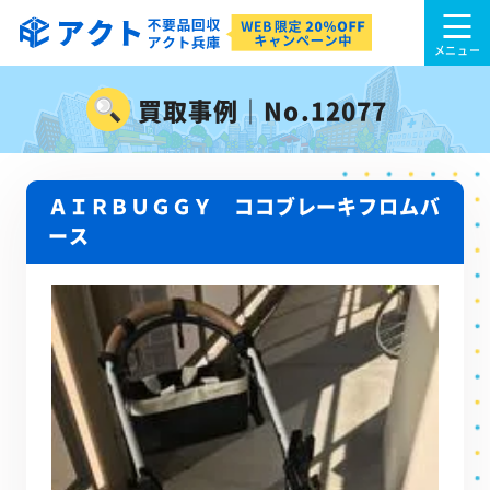
買取事例｜No.12077
ＡＩＲＢＵＧＧＹ ココブレーキフロムバ
ース