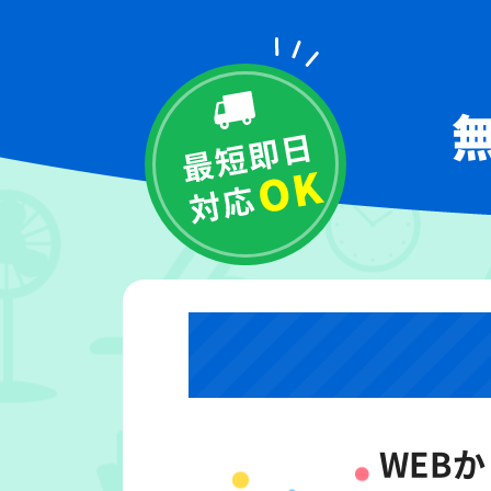
WEB
か