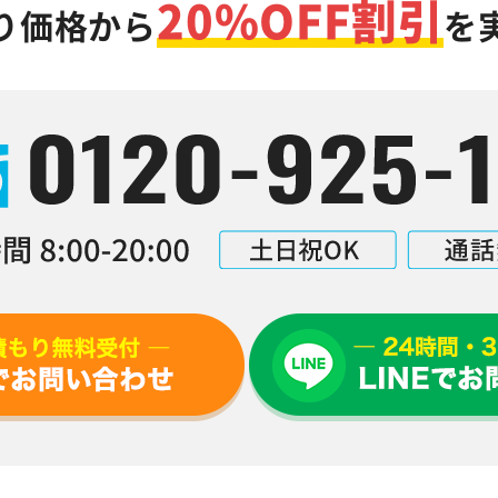
20%OFF割引
り価格から
を