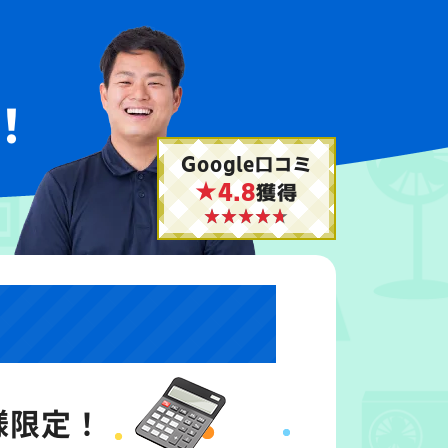
！
Google口コミ
★4.8
獲得
様限定！