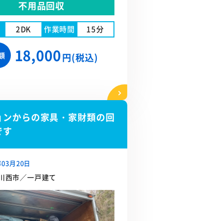
不用品回収
2DK
作業時間
15分
18,000
額
円(税込)
ョンからの家具・家財類の回
です
年03月20日
川西市／一戸建て