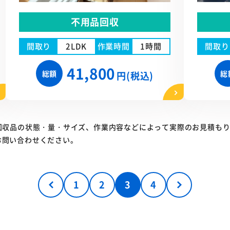
不用品回収
間取り
2LDK
作業時間
1時間
間取り
41,800
総額
総
円(税込)
回収品の状態・量・サイズ、作業内容などによって実際のお見積も
お問い合わせください。
1
2
3
4