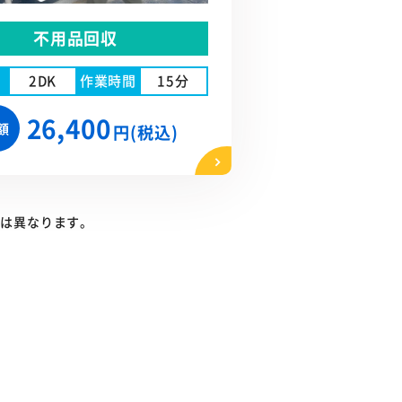
不用品回収
2DK
作業時間
15分
26,400
額
円(税込)
りは異なります。