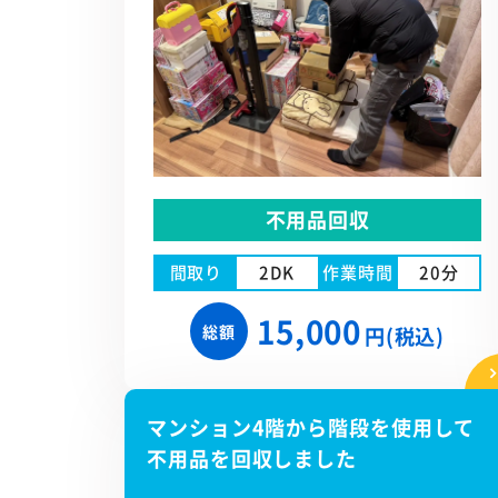
不用品回収
間取り
2DK
作業時間
20分
15,000
総額
円(税込)
マンション4階から階段を使用して
不用品を回収しました