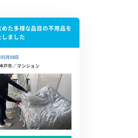
含めた多様な品目の不用品を
たしました
年05月08日
神戸市／マンション