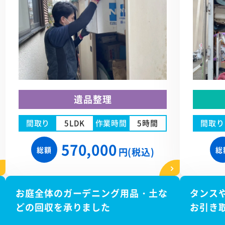
遺品整理
間取り
5LDK
作業時間
5時間
間取り
570,000
総額
総
円(税込)
お庭全体のガーデニング用品・土な
タンス
どの回収を承りました
お引き