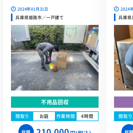
2024年01月31日
2024
兵庫県姫路市／一戸建て
兵庫県
不用品回収
間取り
お庭
作業時間
4時間
間取り
210,000
総額
総