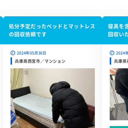
処分予定だったベッドとマットレス
寝具を
の回収依頼です
回収い
2024年05月30日
2024
兵庫県西宮市／マンション
兵庫県