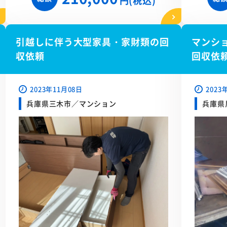
円(税込)
引越しに伴う大型家具・家財類の回
マンシ
収依頼
回収依
2023年11月08日
2023
兵庫県三木市／マンション
兵庫県