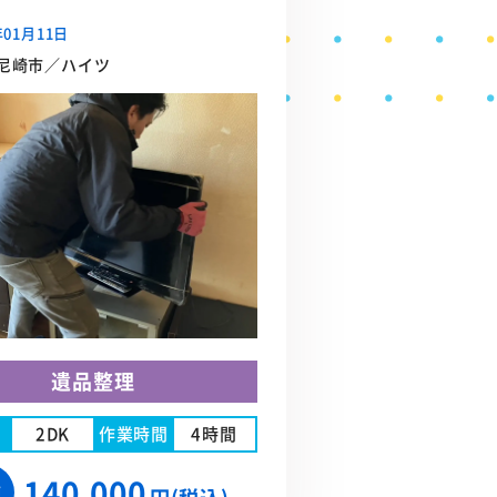
年01月11日
尼崎市／ハイツ
遺品整理
2DK
作業時間
4時間
140,000
額