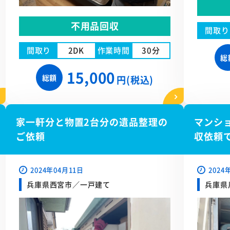
不用品回収
間取り
間取り
2DK
作業時間
30分
総
15,000
総額
円(税込)
家一軒分と物置2台分の遺品整理の
マンシ
ご依頼
収依頼
2024年04月11日
2024
兵庫県西宮市／一戸建て
兵庫県