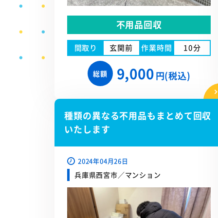
不用品回収
間取り
玄関前
作業時間
10分
9,000
総額
円(税込)
種類の異なる不用品もまとめて回収
いたします
2024年04月26日
兵庫県西宮市／マンション