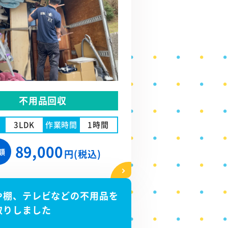
不用品回収
3LDK
作業時間
1時間
89,000
額
円(税込)
や棚、テレビなどの不用品を
取りしました